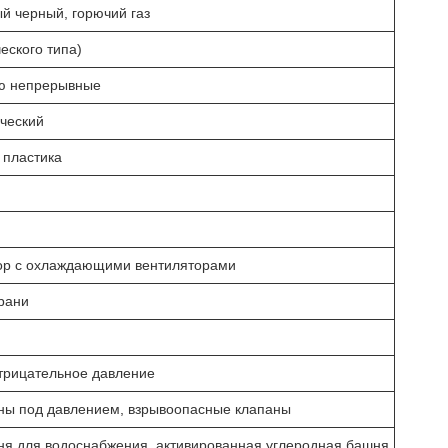
й черный, горючий газ
еского типа)
ью непрерывные
ический
 пластика
ор с охлаждающими вентиляторами
рани
трицательное давление
аны под давлением, взрывоопасные клапаны
ня для водоснабжения, активированная углеродная башня