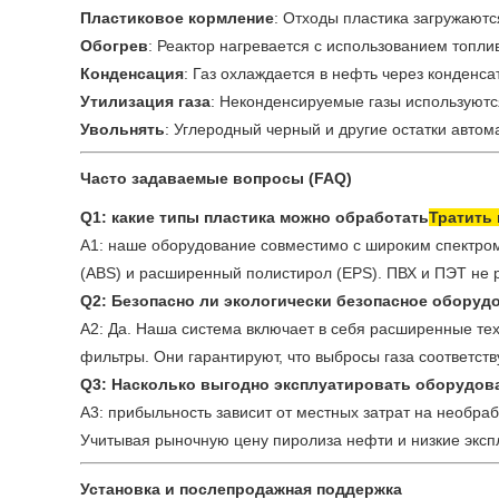
Пластиковое кормление
: Отходы пластика загружаютс
Обогрев
: Реактор нагревается с использованием топлив
Конденсация
: Газ охлаждается в нефть через конденса
Утилизация газа
: Неконденсируемые газы используютс
Увольнять
: Углеродный черный и другие остатки автом
Часто задаваемые вопросы (FAQ)
Q1: какие типы пластика можно обработать
Тратить
A1: наше оборудование совместимо с широким спектром 
(ABS) и расширенный полистирол (EPS). ПВХ и ПЭТ не р
Q2: Безопасно ли экологически безопасное оборуд
A2: Да. Наша система включает в себя расширенные те
фильтры. Они гарантируют, что выбросы газа соответст
Q3: Насколько выгодно эксплуатировать оборудова
A3: прибыльность зависит от местных затрат на необраб
Учитывая рыночную цену пиролиза нефти и низкие экспл
Установка и послепродажная поддержка