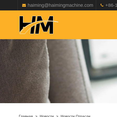
haiming@haimingmachine.com
+86-
Главная
>
Новости
>
Новости Отрасли