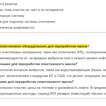
я в реактор.
а, пока пластик не тает и не испаряется.
торную систему.
я для подпитки системы отопления.
атически разряжаются.
 пластиковое оборудование для переработки масла
?
пластиковых материалов, таких как полиэтилен (PE), полипропиле
екомендуются из -за вредных выбросов газа и низкого уровня нефт
ование для переработки пластикового масла?
хнологии контроля выбросов, такие как водоспреивающие башни, 
вуют экологическим стандартам ЕС и США, что делает операцию чис
ние для переработки пластикового масла?
отанное пластик, цены на топливо и урожайность нефти. В среднем,
уатационные расходы, период ROI (возврат инвестиций) обычно со