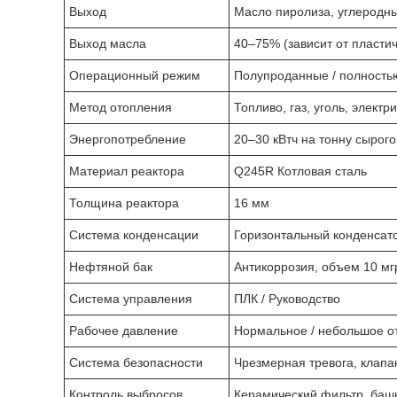
Выход
Масло пиролиза, углеродны
Выход масла
40–75% (зависит от пластич
Операционный режим
Полупроданные / полност
Метод отопления
Топливо, газ, уголь, электр
Энергопотребление
20–30 кВтч на тонну сырого
Материал реактора
Q245R Котловая сталь
Толщина реактора
16 мм
Система конденсации
Горизонтальный конденсат
Нефтяной бак
Антикоррозия, объем 10 мг
Система управления
ПЛК / Руководство
Рабочее давление
Нормальное / небольшое о
Система безопасности
Чрезмерная тревога, клап
Контроль выбросов
Керамический фильтр, баш